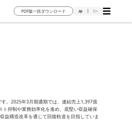
☰
PDF版一括ダウンロード
Jp
En
。2025年3月期通期では、連結売上1,397億
コスト抑制や業務効率化を進め、底堅い収益確保
・収益構造改革を通じて回復軌道を目指していま