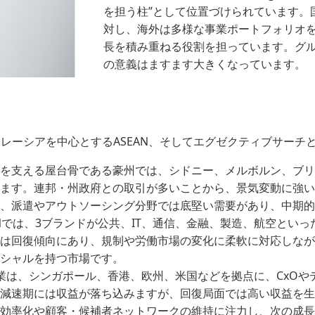
を担う柱”として位置づけられています。国
対し、海外は多様な事業ポートフォリオ
長を積み重ねる役割を担っています。グ
の意義はますます大きくなっています。
・マレーシアを中心とするASEAN、そしてエグゼクティブサー
を支える屋台骨である豪州では、シドニー、メルボルン、ブリ
ます。連邦・州政府との取引が多いことから、景気変動に強い
、派遣やアウトソーシング分野では底堅い需要があり、中期的
Nでは、3ブランドが公共、IT、通信、金融、製造、航空とい
は回復傾向にあり、規制や労働市場の変化に柔軟に対応しなが
シャルを持つ市場です。
業は、シンガポール、香港、欧州、米国などを拠点に、CxOや
減速期には収益が落ち込みますが、回復局面では高い収益を生
効率化や顧客・候補者ネットワークの維持に注力し、次の成長