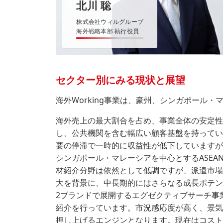
北川 聡
株式会社ウィルグループ
海外戦略本部 執行役員
セクター別にみる現状と展望
海外Working事業は、豪州、シンガポール
海外売上の最大割合を占め、事業全体の安定性
し、公共機関を含む幅広い顧客基盤を持ってい
要の停滞で一時的に収益性が低下していますが
シンガポール・マレーシアを中心とするASEA
材紹介分野は依然として低調ですが、派遣市場
大を背景に、中長期的にはさらなる成長ポテン
2ブランドで展開するエグゼクティブサーチ事
紹介を行っています。市況感応度が高く、景気
押し上げるエンジンとなります。現在はコスト