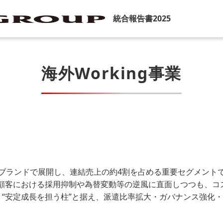
統合報告書2025
海外Working事業
に9ブランドで展開し、連結売上の約4割を占める重要セグメントです
主要顧客における採用抑制や為替変動等の逆風に直面しつつも、
 “安定成長を担う柱”と据え、派遣比率拡大・ガバナンス強化