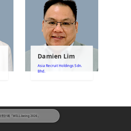
Damien Lim
Asia Recruit Holdings Sdn.
Bhd.
営計画「WILL-being 2026」