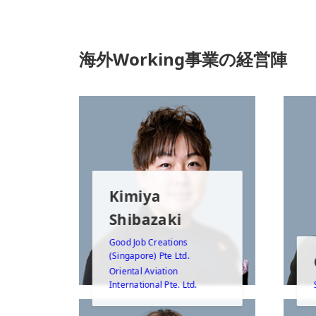
海外Working事業の経営陣
Kimiya
Shibazaki
Good Job Creations
(Singapore) Pte Ltd.
Oriental Aviation
International Pte. Ltd.