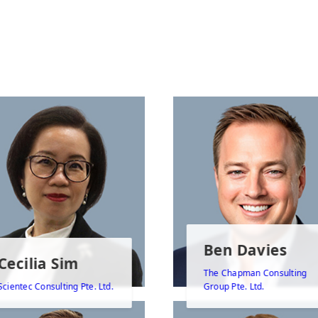
Ben Davies
Cecilia Sim
The Chapman Consulting
Scientec Consulting Pte. Ltd.
Group Pte. Ltd.