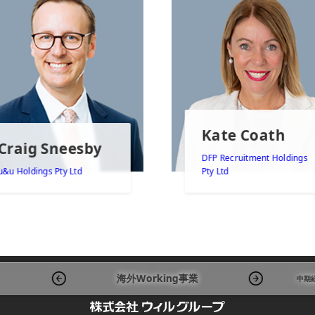
Kate Coath
Craig Sneesby
DFP Recruitment Holdings
u&u Holdings Pty Ltd
Pty Ltd
海外Working事業
中期経