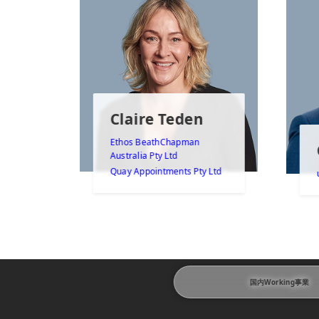
Claire Teden
Ethos BeathChapman
Australia Pty Ltd
Quay Appointments Pty Ltd
国内Working事業