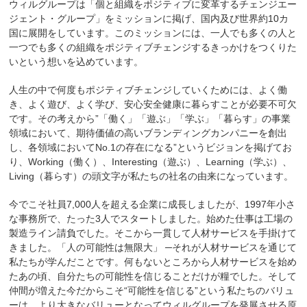
ウィルグループは「個と組織をポジティブに変革するチェンジエー
ジェント・グループ」をミッションに掲げ、国内及び世界約10カ
国に展開をしています。このミッションには、一人でも多くの人と
一つでも多くの組織をポジティブチェンジするきっかけをつくりた
いという想いを込めています。
人生の中で何度もポジティブチェンジしていくためには、よく働
き、よく遊び、よく学び、安心安全健康に暮らすことが必要不可欠
です。その考えから”「働く」「遊ぶ」「学ぶ」「暮らす」の事業
領域において、期待価値の高いブランディングカンパニーを創出
し、各領域においてNo.1の存在になる”というビジョンを掲げてお
り、Working（働く）、Interesting（遊ぶ）、Learning（学ぶ）、
Living（暮らす）の頭文字が私たちの社名の由来になっています。
今でこそ社員7,000人を超える企業に成長しましたが、1997年小さ
な事務所で、たった3人でスタートしました。始めた仕事は工場の
製造ライン請負でした。そこから一貫して人材サービスを手掛けて
きました。「人の可能性は無限大」 ─それが人材サービスを通じて
私たちが学んだことです。何もないところから人材サービスを始め
たあの頃、自分たちの可能性を信じることだけが糧でした。そして
仲間が増えた今だからこそ“可能性を信じる”という私たちのバリュ
ーは、より大きなバリューとなってウィルグループを発展させる原