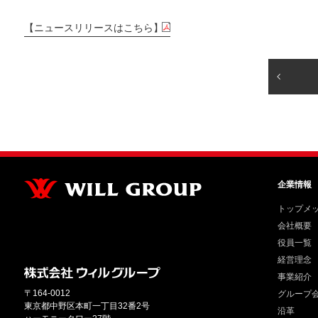
【ニュースリリースはこちら】
企業情報
トップメ
会社概要
役員一覧
経営理念
事業紹介
〒164-0012
グループ
東京都中野区本町一丁目32番2号
沿革