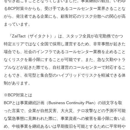
を引き起こすこととなってしまいました。事業継続の観点、いわゆ
るBCP対策※からも、受け手であるコールセンター業界さることな
がら、発注者である企業にも、顧客対応のリスク分散への関心が高
まっています。
『ZaITact（ザイタクト）』は、スタッフ全員が在宅勤務でかつ
特定エリアではなく全国で採用し運営するため、非常事態が起きた
場合でも、社会のインフラであるコールセンター業務を止めること
なくリスクを最小限にすることが可能です。また、急な欠勤やトラ
ブルなどが起きた際でも、自社運営のコールセンターで対応するこ
ともでき、在宅型と集合型のハイブリッドでリスクを軽減できる体
制があります。
※BCP対策とは
BCPとは事業継続計画（Business Continuity Plan）の頭文字を取
った言葉で、企業が自然災害、大火災、テロ攻撃などの予測不可能
な緊急事態に見舞われた際に、事業資産への被害を最小限に食い止
め、中核事業を継続あるいは早期復旧を可能とするために平常時や