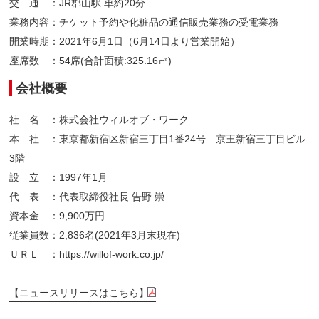
交 通 ：JR郡山駅 車約20分
業務内容：チケット予約や化粧品の通信販売業務の受電業務
開業時期：2021年6月1日（6月14日より営業開始）
座席数 ：54席(合計面積:325.16㎡)
会社概要
社 名 ：株式会社ウィルオブ・ワーク
本 社 ：東京都新宿区新宿三丁目1番24号 京王新宿三丁目ビル
3階
設 立 ：1997年1月
代 表 ：代表取締役社長 告野 崇
資本金 ：9,900万円
従業員数：2,836名(2021年3月末現在)​
ＵＲＬ ：https://willof-work.co.jp/
【ニュースリリースはこちら】