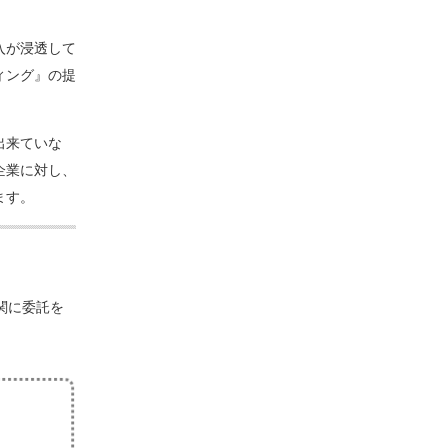
入が浸透して
ィング』の提
出来ていな
企業に対し、
ます。
関に委託を