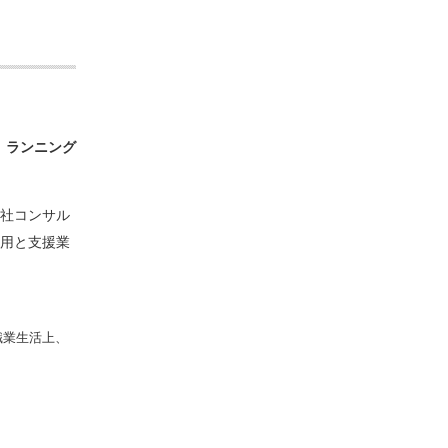
、
ランニング
社コンサル
採用と支援業
職業生活上、